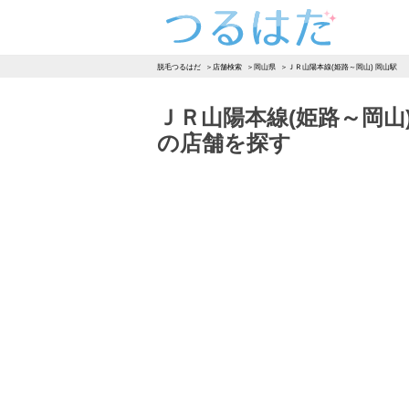
つるはだ
脱毛つるはだ
店舗検索
岡山県
ＪＲ山陽本線(姫路～岡山) 岡山駅
ＪＲ山陽本線(姫路～岡山
の店舗を探す