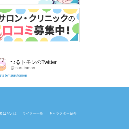
つるトモンのTwitter
@tsurutomon
ts by tsurutomon
るはだとは
ライター一覧
キャラクター紹介