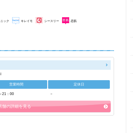
リニック
キレイモ
シースリー
恋肌
F
営業時間
定休日
～21：00
－
店舗の詳細を見る