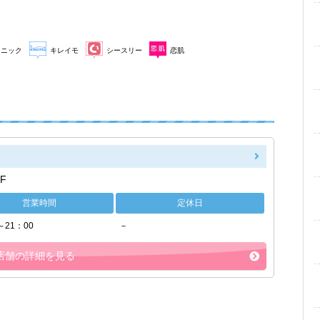
リニック
キレイモ
シースリー
恋肌
F
営業時間
定休日
～21：00
－
店舗の詳細を見る