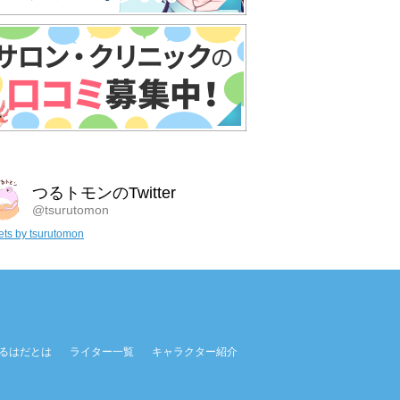
つるトモンのTwitter
@tsurutomon
ts by tsurutomon
るはだとは
ライター一覧
キャラクター紹介