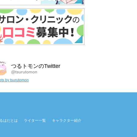
つるトモンのTwitter
@tsurutomon
ts by tsurutomon
るはだとは
ライター一覧
キャラクター紹介