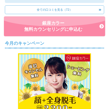
細くて見えないくらいの毛が数本生えてくるだけなので、効
全ての口コミを見る（72）
果に満足しています。また再開すれば完全にツルツルになる
と思うので楽しみです。
銀座カラー
◎もし友人が脱毛を考えていたら、通ったサロンをおすすめ
無料カウンセリングに申込む
しますか？しませんか？その理由も記載してください。
施術には満足なので、友人に勧めます。
今月のキャンペーン
ただスタッフが少しなれなれしい感じがしました。そういっ
た雰囲気が苦手そうな人にはおすすめしません。
◎その脱毛サロンに決めた理由
駅から近くて通いやすかったからです。また通勤途中に行き
やすい場所でした。価格もリーズナブルだったのでここに決
めました。
◎無料カウンセリングは受けましたか？その時の印象と、勧
誘の有無を教えてください。
無料カウンセリングの時、全身脱毛の勧誘が少し強引な感じ