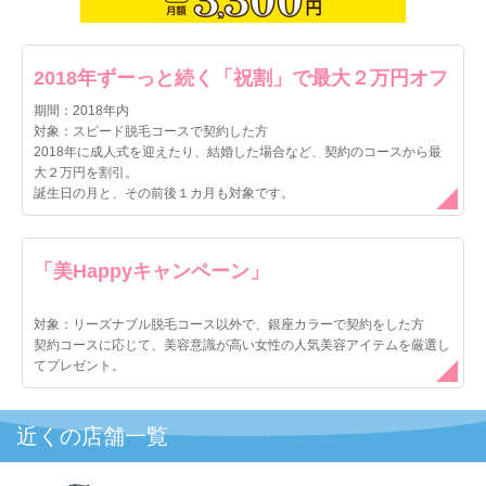
がしました。最終的にはこちらが必要な分だけ契約できたの
ですが、気弱な方は断りにくいかもしれないです。
コースや施術内容の説明は大変詳しく、親切でした。
2018年ずーっと続く「祝割」で最大２万円オフ
期間：2018年内
◎内装はどうでしたか？
対象：スピード脱毛コースで契約した方
2018年に成人式を迎えたり、結婚した場合など、契約のコースから最
内装はサロンのイメージカラーである赤で統一されていまし
大２万円を割引。
た。正直リラックスできる内装ではありませんが、施術中は
誕生日の月と、その前後１カ月も対象です。
アイマスクをされて寝ているだけなので気になりませんでし
た
「美Happyキャンペーン」
対象：リーズナブル脱毛コース以外で、銀座カラーで契約をした方
契約コースに応じて、美容意識が高い女性の人気美容アイテムを厳選し
てプレゼント。
近くの店舗一覧