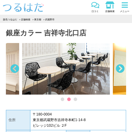
つるはだ
口コミ
店舗検索
メニュー
脱毛つるはだ
店舗検索
東京都
武蔵野市
銀座カラー 吉祥寺北口店
Previous
Ne
1
2
3
〒180-0004
住所
東京都武蔵野市吉祥寺本町1-14-8
ビレッジ102ビル ２F