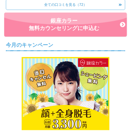
全ての口コミを見る（72）
果に満足しています。また再開すれば完全にツルツルになる
と思うので楽しみです。
銀座カラー
◎もし友人が脱毛を考えていたら、通ったサロンをおすすめ
無料カウンセリングに申込む
しますか？しませんか？その理由も記載してください。
施術には満足なので、友人に勧めます。
今月のキャンペーン
ただスタッフが少しなれなれしい感じがしました。そういっ
た雰囲気が苦手そうな人にはおすすめしません。
◎その脱毛サロンに決めた理由
駅から近くて通いやすかったからです。また通勤途中に行き
やすい場所でした。価格もリーズナブルだったのでここに決
めました。
◎無料カウンセリングは受けましたか？その時の印象と、勧
誘の有無を教えてください。
無料カウンセリングの時、全身脱毛の勧誘が少し強引な感じ
がしました。最終的にはこちらが必要な分だけ契約できたの