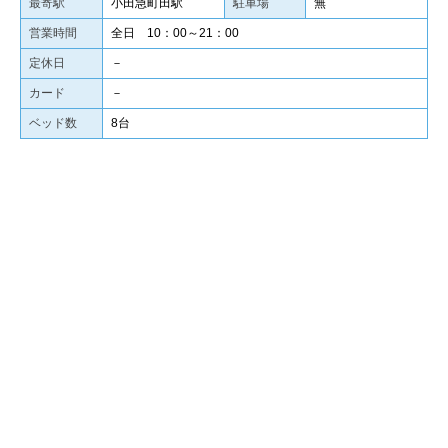
最寄駅
小田急町田駅
駐車場
無
営業時間
全日 10：00～21：00
定休日
－
カード
－
ベッド数
8台