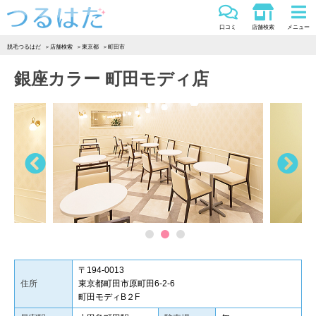
つるはだ
口コミ
店舗検索
メニュー
脱毛つるはだ
店舗検索
東京都
町田市
銀座カラー 町田モディ店
Previous
Ne
1
2
3
〒194-0013
住所
東京都町田市原町田6-2-6
町田モディB２F