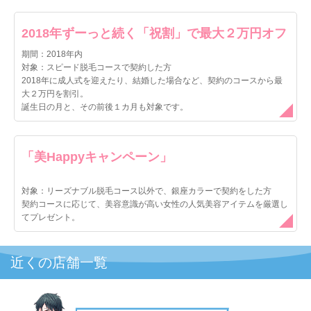
ですが、気弱な方は断りにくいかもしれないです。
コースや施術内容の説明は大変詳しく、親切でした。
2018年ずーっと続く「祝割」で最大２万円オフ
期間：2018年内
◎内装はどうでしたか？
対象：スピード脱毛コースで契約した方
2018年に成人式を迎えたり、結婚した場合など、契約のコースから最
内装はサロンのイメージカラーである赤で統一されていまし
大２万円を割引。
た。正直リラックスできる内装ではありませんが、施術中は
誕生日の月と、その前後１カ月も対象です。
アイマスクをされて寝ているだけなので気になりませんでし
た
「美Happyキャンペーン」
対象：リーズナブル脱毛コース以外で、銀座カラーで契約をした方
契約コースに応じて、美容意識が高い女性の人気美容アイテムを厳選し
てプレゼント。
近くの店舗一覧