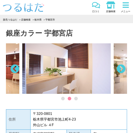
つるはだ
口コミ
店舗検索
メニュー
脱毛つるはだ
店舗検索
栃木県
宇都宮市
銀座カラー 宇都宮店
Previous
Ne
1
2
3
〒320-0801
住所
栃木県宇都宮市池上町4-23
外山ビル ４F