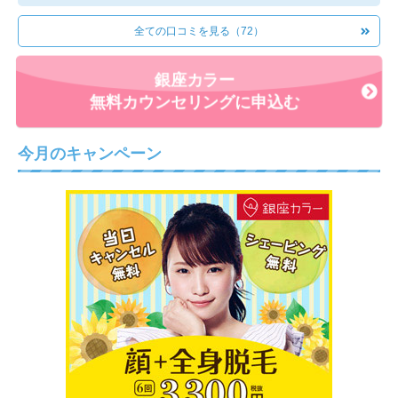
細くて見えないくらいの毛が数本生えてくるだけなので、効
全ての口コミを見る（72）
果に満足しています。また再開すれば完全にツルツルになる
と思うので楽しみです。
銀座カラー
◎もし友人が脱毛を考えていたら、通ったサロンをおすすめ
無料カウンセリングに申込む
しますか？しませんか？その理由も記載してください。
施術には満足なので、友人に勧めます。
今月のキャンペーン
ただスタッフが少しなれなれしい感じがしました。そういっ
た雰囲気が苦手そうな人にはおすすめしません。
◎その脱毛サロンに決めた理由
駅から近くて通いやすかったからです。また通勤途中に行き
やすい場所でした。価格もリーズナブルだったのでここに決
めました。
◎無料カウンセリングは受けましたか？その時の印象と、勧
誘の有無を教えてください。
無料カウンセリングの時、全身脱毛の勧誘が少し強引な感じ