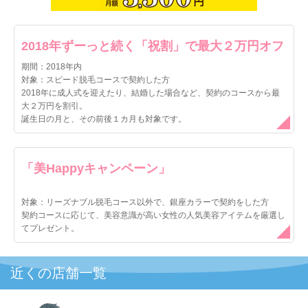
がしました。最終的にはこちらが必要な分だけ契約できたの
ですが、気弱な方は断りにくいかもしれないです。
コースや施術内容の説明は大変詳しく、親切でした。
2018年ずーっと続く「祝割」で最大２万円オフ
期間：2018年内
◎内装はどうでしたか？
対象：スピード脱毛コースで契約した方
2018年に成人式を迎えたり、結婚した場合など、契約のコースから最
内装はサロンのイメージカラーである赤で統一されていまし
大２万円を割引。
た。正直リラックスできる内装ではありませんが、施術中は
誕生日の月と、その前後１カ月も対象です。
アイマスクをされて寝ているだけなので気になりませんでし
た
「美Happyキャンペーン」
対象：リーズナブル脱毛コース以外で、銀座カラーで契約をした方
契約コースに応じて、美容意識が高い女性の人気美容アイテムを厳選し
てプレゼント。
近くの店舗一覧