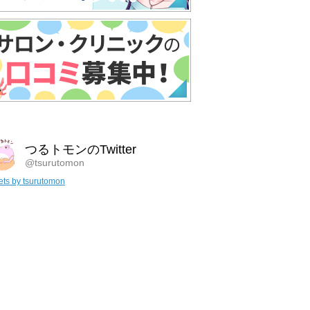
つるトモンのTwitter
@tsurutomon
ts by tsurutomon