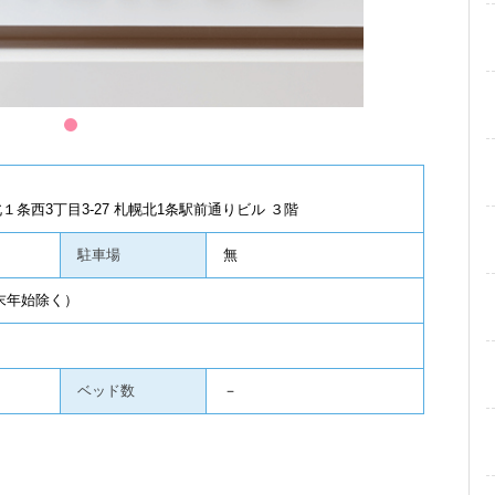
1
条西3丁目3-27 札幌北1条駅前通りビル ３階
駐車場
無
年末年始除く）
ベッド数
－