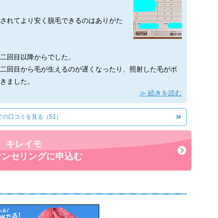
されてより安く脱毛できるのはありがた
二回目以降からでした。
二回目から毛が生えるのが遅くなったり、照射した毛がポ
きました。
続きを読む
減ったことも実感しました。
ての口コミを見る（51）
了しました。
量が半分以下になったことや毛が細くなったので自己処理
。
キレイモ
でツルツルにはならないので、完全にツルツルな体を目指す
ウンセリングに申込む
行ってみてください。
フさんが親切でとても好印象でした。脱毛のしくみや料金