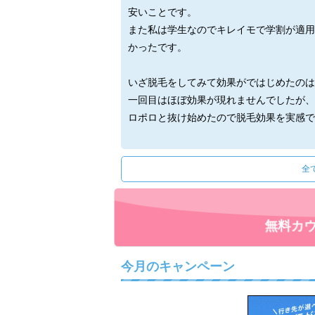
安いことです。
また私は学生なのでキレイモで学割が適用
かったです。
いざ脱毛をしてみて効果がではじめたのは
一回目はほぼ効果が現れませんでしたが、
ロポロと抜け始めたので脱毛効果を実感で
5回目、6回目からは生えてくる毛の量が
全
私は全身脱毛学割6回パックのプランで終
なぜなら脱毛の追加も考えましたが、毛の
で満足できるレベルまでになったからです
しかし6回だと完全に毛が生えなくなるま
無料カ
人は脱毛12回以上をお勧めします。
今月のキャンペーン
悩んでいる方はぜひ無料カウンセリングに
実際行ってみたときの感想として、スタッ
プランまで詳しく教えてくださいます。