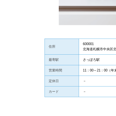
600001
住所
北海道札幌市中央区北１
最寄駅
さっぽろ駅
営業時間
11：00～21：00（
定休日
－
カード
－