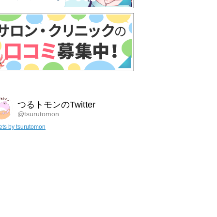
つるトモンのTwitter
@tsurutomon
ts by tsurutomon