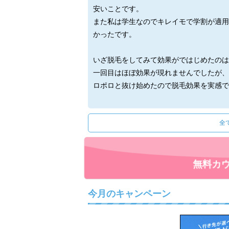
安いことです。
また私は学生なのでキレイモで学割が適用
かったです。
いざ脱毛をしてみて効果がではじめたのは
一回目はほぼ効果が現れませんでしたが、
ロポロと抜け始めたので脱毛効果を実感で
5回目、6回目からは生えてくる毛の量が
全
私は全身脱毛学割6回パックのプランで終
なぜなら脱毛の追加も考えましたが、毛の
で満足できるレベルまでになったからです
しかし6回だと完全に毛が生えなくなるま
無料カ
人は脱毛12回以上をお勧めします。
今月のキャンペーン
悩んでいる方はぜひ無料カウンセリングに
実際行ってみたときの感想として、スタッ
プランまで詳しく教えてくださいます。