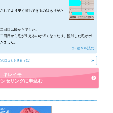
されてより安く脱毛できるのはありがた
二回目以降からでした。
二回目から毛が生えるのが遅くなったり、照射した毛がポ
きました。
続きを読む
減ったことも実感しました。
ての口コミを見る（51）
了しました。
量が半分以下になったことや毛が細くなったので自己処理
。
キレイモ
でツルツルにはならないので、完全にツルツルな体を目指す
ウンセリングに申込む
行ってみてください。
フさんが親切でとても好印象でした。脱毛のしくみや料金