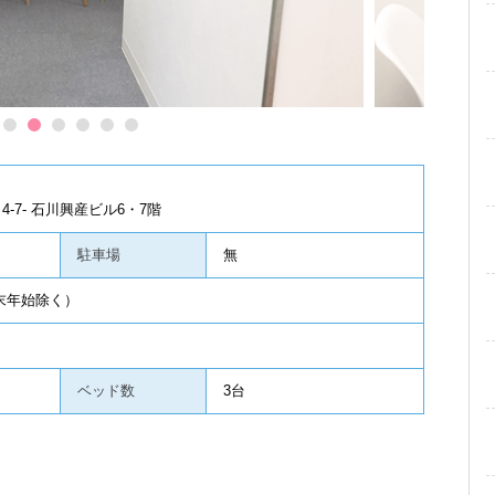
1
2
3
4
5
6
-7- 石川興産ビル6・7階
駐車場
無
年末年始除く）
ベッド数
3台