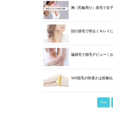
胸（乳輪周り）脱毛で女
顔の脱毛で明るくキレイ
脇脱毛で脱毛デビュー！
VIO脱毛の快適さは想像
Prev