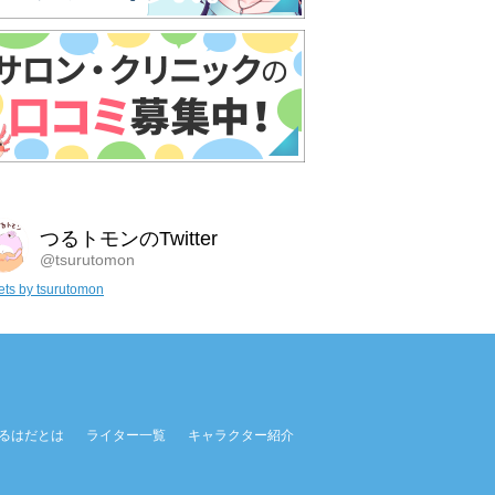
つるトモンのTwitter
@tsurutomon
ts by tsurutomon
るはだとは
ライター一覧
キャラクター紹介